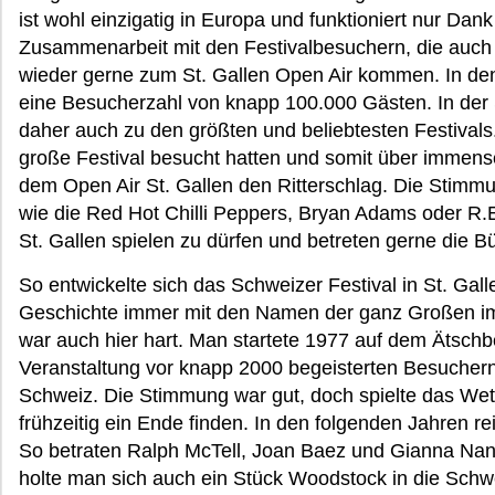
ist wohl einzigatig in Europa und funktioniert nur Dan
Zusammenarbeit mit den Festivalbesuchern, die auc
wieder gerne zum St. Gallen Open Air kommen. In den
eine Besucherzahl von knapp 100.000 Gästen. In der 
daher auch zu den größten und beliebtesten Festivals
große Festival besucht hatten und somit über immens
dem Open Air St. Gallen den Ritterschlag. Die Stimmung
wie die Red Hot Chilli Peppers, Bryan Adams oder R.E
St. Gallen spielen zu dürfen und betreten gerne die B
So entwickelte sich das Schweizer Festival in St. Gal
Geschichte immer mit den Namen der ganz Großen im
war auch hier hart. Man startete 1977 auf dem Ätschbe
Veranstaltung vor knapp 2000 begeisterten Besuchern
Schweiz. Die Stimmung war gut, doch spielte das Wet
frühzeitig ein Ende finden. In den folgenden Jahren re
So betraten Ralph McTell, Joan Baez und Gianna Na
holte man sich auch ein Stück Woodstock in die Schw