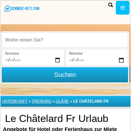
Wohin reisen Sie?
Anreise
Abreise
Suchen
UNTERKUNFT
»
FREIBURG
»
GLÂNE
»
LE CHÂTELARD FR
Le Châtelard Fr Urlaub
Angebote für Hotel oder Ferienhaus zur Miete