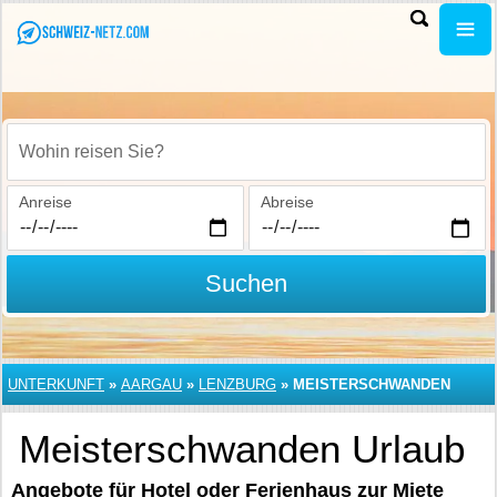
Wohin reisen Sie?
Anreise
Abreise
Suchen
UNTERKUNFT
»
AARGAU
»
LENZBURG
»
MEISTERSCHWANDEN
Meisterschwanden Urlaub
Angebote für Hotel oder Ferienhaus zur Miete